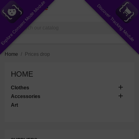
Explore Consent Mode Module
Discover Tracking Module
shopping_cart


(0)
search
Home
Prices drop
HOME

Clothes

Accessories
Art