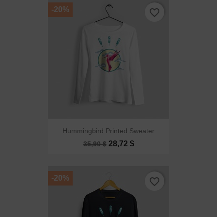
-20%
favorite_border
Hummingbird Printed Sweater
28,72 $
35,90 $
-20%
favorite_border