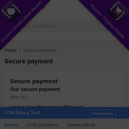
Explore Consent Mode Module
Discover Tracking Module
shopping_cart


(0)
search
Home
Secure payment
Secure payment
Secure payment
Our secure payment
With SSL
Using Visa/Mastercard/Paypal
_
GTM Debug Tool
Clear Events
About this service
Events
GTM Containers
Consent Mode