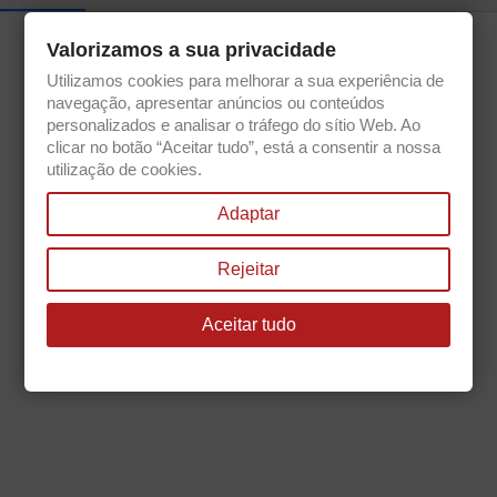
Valorizamos a sua privacidade
Utilizamos cookies para melhorar a sua experiência de
Get our latest news and special sales
navegação, apresentar anúncios ou conteúdos
personalizados e analisar o tráfego do sítio Web. Ao
clicar no botão “Aceitar tudo”, está a consentir a nossa
utilização de cookies.
You may unsubscribe at any moment. For that purpose, please find our
Adaptar
contact info in the legal notice.
Rejeitar
Aceitar tudo

PRODUCTS

OUR COMPANY

YOUR ACCOUNT